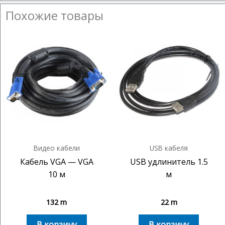
Похожие товары
Видео кабели
USB кабеля
Кабель VGA — VGA
USB удлинитель 1.5
10 м
м
132
m
22
m
В корзину
В корзину