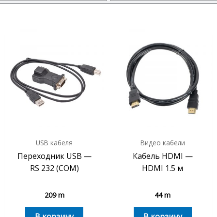
USB кабеля
Видео кабели
Переходник USB —
Кабель HDMI —
RS 232 (COM)
HDMI 1.5 м
209
m
44
m
В корзину
В корзину