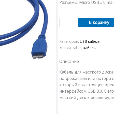
Разъемы: Micro USB 3.0 mal
Количество
В корзину
товара
Кабель
для
Категория:
USB кабеля
жёсткого
Метки:
cable
,
кабель
диска
3.0
Описание
Кабель для жёсткого диска
повреждения или потери о
который в настоящее время
интерфейсом USB 3.0. C 
жёсткий диск к ресиверу, 