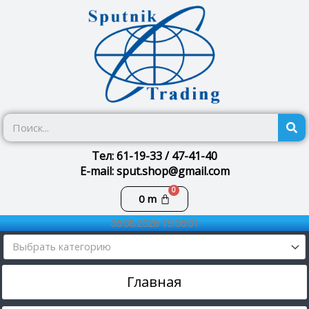
Перейти
к
содержимому
П
Тел: 61-19-33 / 47-41-40
E-mail: sput.shop@gmail.com
Корзина
0
m
06.08.2026 19:06:02
Выбрать категорию
Главная