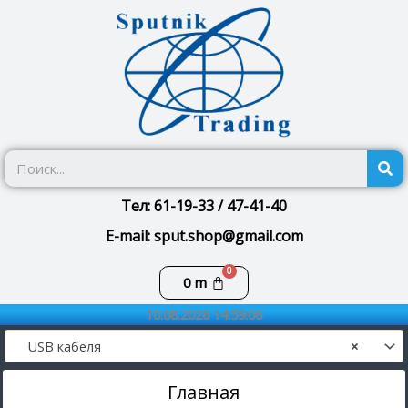
Перейти
к
содержимому
П
Тел: 61-19-33 / 47-41-40
E-mail: sput.shop@gmail.com
Корзина
0
m
10.08.2026 14:59:06
USB кабеля
×
Главная