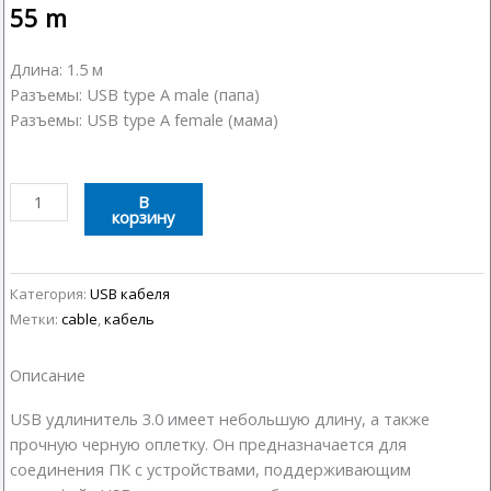
55
m
Длина: 1.5 м
Разъемы: USB type A male (папа)
Разъемы: USB type A female (мама)
Количество
В
корзину
товара
USB
удлинитель
3.0
Категория:
USB кабеля
1.5
Метки:
cable
,
кабель
м
Описание
USB удлинитель 3.0 имеет небольшую длину, а также
прочную черную оплетку. Он предназначается для
соединения ПК с устройствами, поддерживающим