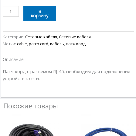
Количество
В
корзину
товара
Сетевой
Патч-
корд
Категории:
Сетевые кабеля
,
Сетевые кабеля
1
Метки:
cable
,
patch cord
,
кабель
,
патч корд
м
Медь
Описание
Патч-корд с разъемом RJ-45, необходим для подключения
устройств к сети.
Похожие товары