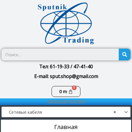
Перейти
к
содержимому
П
Тел: 61-19-33 / 47-41-40
E-mail: sput.shop@gmail.com
Корзина
0
m
09.08.2026 09:25:09
Сетевые кабеля
×
Главная