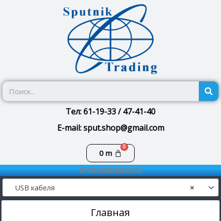
Перейти
к
содержимому
П
Тел: 61-19-33 / 47-41-40
E-mail: sput.shop@gmail.com
Корзина
0
m
07.08.2026 08:26:40
USB кабеля
×
Главная