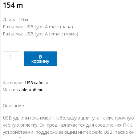
154
m
Длина: 10 м
Разъемы: USB type A male (папа)
Разъемы: USB type A female (мама)
Количество
В
корзину
товара
USB
удлинитель
10
Категория:
USB кабеля
м
Метки:
cable
,
кабель
Описание
USB удлинитель имеет небольшую длину, а также прочную
черную оплетку. Он предназначается для соединения ПК с
устройствами, поддерживающим интерфейс USB, также он