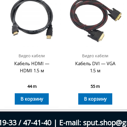
Видео кабели
Видео кабели
Кабель HDMI —
Кабель DVI — VGA
HDMI 1.5 м
1.5 м
44
m
55
m
В корзину
В корзину
19-33 / 47-41-40 | E-mail: sput.shop@