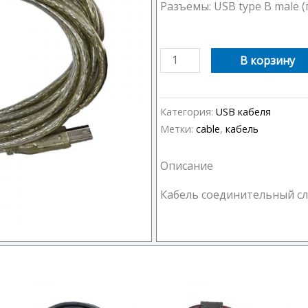
Разъемы: USB type B male (
Количество
В корзину
товара
USB
кабель
Категория:
USB кабеля
для
Метки:
cable
,
кабель
принтера
5
Описание
м
Кабель соединительный сл