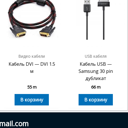
Видео кабели
USB кабеля
Кабель DVI — DVI 1.5
Кабель USB —
м
Samsung 30 pin
дубликат
55
m
66
m
В корзину
В корзину
gmail.com