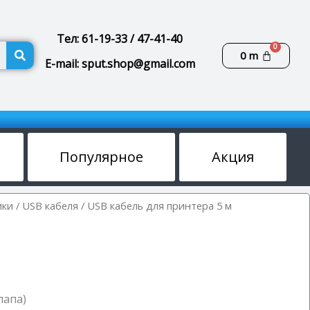
Тел: 61-19-33 / 47-41-40
Поиск
Корзин
0
m
E-mail: sput.shop@gmail.com
Популярное
Акция
ики
/
USB кабеля
/ USB кабель для принтера 5 м
папа)