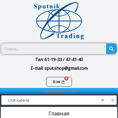
Перейти
к
содержимому
П
Тел: 61-19-33 / 47-41-40
E-mail: sput.shop@gmail.com
Корзина
0
m
09.08.2026 01:51:41
USB кабеля
×
Главная