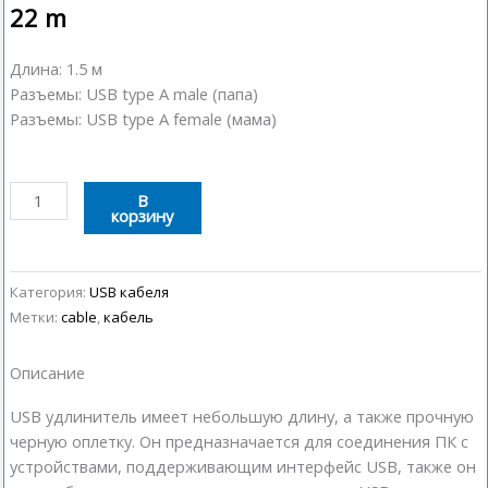
22
m
Длина: 1.5 м
Разъемы: USB type A male (папа)
Разъемы: USB type A female (мама)
Количество
В
корзину
товара
USB
удлинитель
1.5
Категория:
USB кабеля
м
Метки:
cable
,
кабель
Описание
USB удлинитель имеет небольшую длину, а также прочную
черную оплетку. Он предназначается для соединения ПК с
устройствами, поддерживающим интерфейс USB, также он