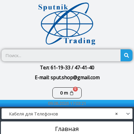
Перейти
к
содержимому
П
Тел: 61-19-33 / 47-41-40
E-mail: sput.shop@gmail.com
Корзина
0
m
09.08.2026 17:03:21
Кабеля для Телефонов
×
Главная