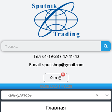
Перейти
к
содержимому
П
Тел: 61-19-33 / 47-41-40
E-mail: sput.shop@gmail.com
Корзина
0
m
06.08.2026 14:15:28
Калькуляторы
×
Главная