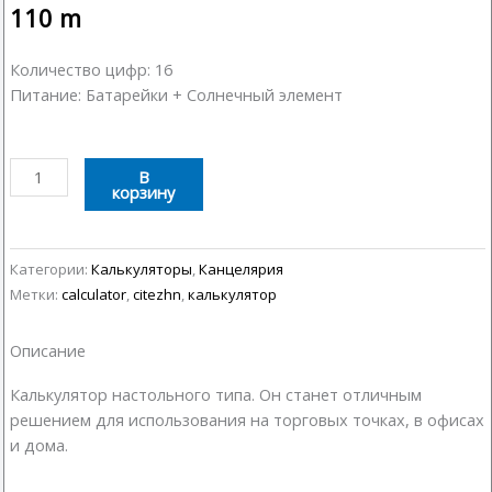
110
m
Количество цифр: 16
Питание: Батарейки + Солнечный элемент
Количество
В
корзину
товара
Калькулятор
Citezhn
CT-
Категории:
Калькуляторы
,
Канцелярия
2716
Метки:
calculator
,
citezhn
,
калькулятор
Описание
Калькулятор настольного типа. Он станет отличным
решением для использования на торговых точках, в офисах
и дома.