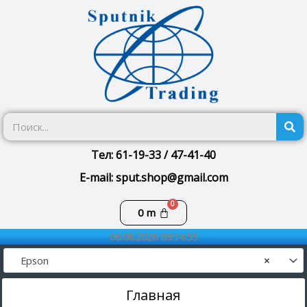
Перейти
к
содержимому
П
Тел: 61-19-33 / 47-41-40
E-mail: sput.shop@gmail.com
Корзина
0
m
06.08.2026 09:14:55
Epson
×
Главная