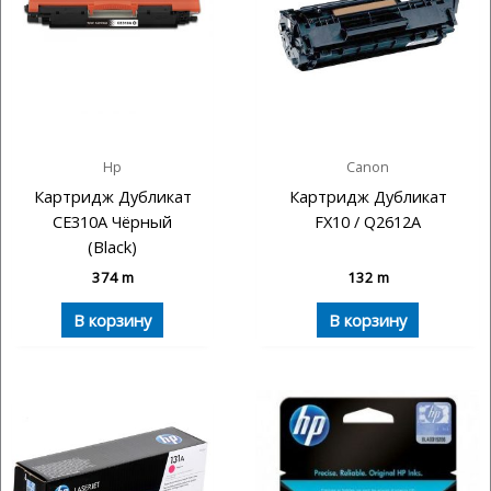
Hp
Canon
Картридж Дубликат
Картридж Дубликат
CE310A Чёрный
FX10 / Q2612A
(Black)
374
m
132
m
В корзину
В корзину