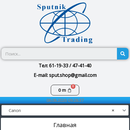
Перейти
к
содержимому
П
Тел: 61-19-33 / 47-41-40
E-mail: sput.shop@gmail.com
Корзина
0
m
06.08.2026 09:28:37
Canon
×
Главная