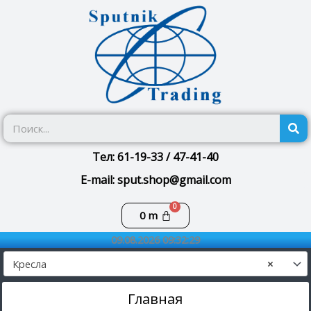
Перейти
к
содержимому
П
Тел: 61-19-33 / 47-41-40
E-mail: sput.shop@gmail.com
Корзина
0
m
09.08.2026 09:32:29
Кресла
×
Главная