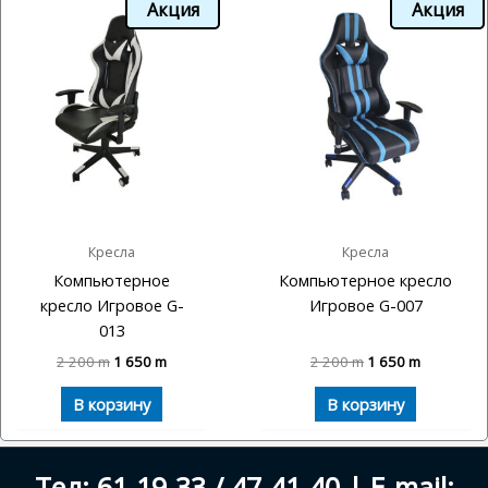
Акция
Акция
Кресла
Кресла
Компьютерное
Компьютерное кресло
кресло Игровое G-
Игровое G-007
013
2 200
m
1 650
m
2 200
m
1 650
m
В корзину
В корзину
Тел: 61-19-33 / 47-41-40 | E-mail: