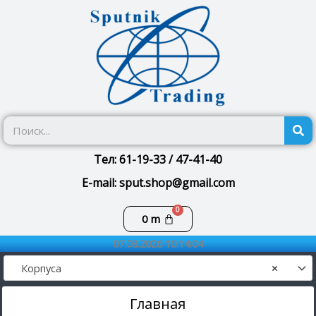
Перейти
к
содержимому
П
Тел: 61-19-33 / 47-41-40
E-mail: sput.shop@gmail.com
Корзина
0
m
07.08.2026 10:14:04
Корпуса
×
Главная