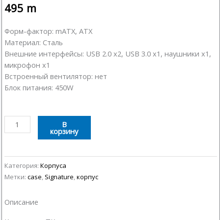
495
m
Форм-фактор: mATX, ATX
Материал: Сталь
Внешние интерфейсы: USB 2.0 x2, USB 3.0 x1, наушники х1,
микрофон х1
Встроенный вентилятор: нет
Блок питания: 450W
Количество
В
корзину
товара
Корпус
Signature
E190
Категория:
Корпуса
Метки:
case
,
Signature
,
корпус
Описание