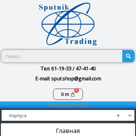
Перейти
к
содержимому
П
Тел: 61-19-33 / 47-41-40
E-mail: sput.shop@gmail.com
Корзина
0
m
09.08.2026 09:11:58
Корпуса
×
Главная