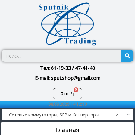
Перейти
к
содержимому
П
Тел: 61-19-33 / 47-41-40
E-mail: sput.shop@gmail.com
Корзина
0
m
08.08.2026 14:12:10
Сетевые коммутаторы, SFP и Конверторы
×
Главная