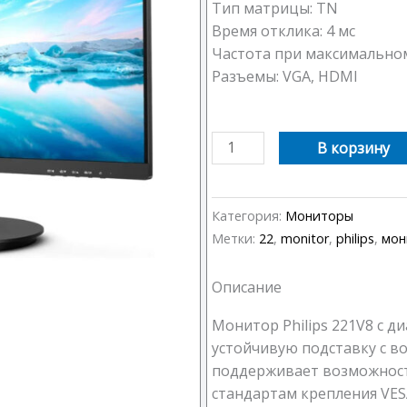
Тип матрицы: TN
Время отклика: 4 мс
Частота при максимальном
Разъемы: VGA, HDMI
Количество
В корзину
товара
Монитор
Philips
Категория:
Мониторы
221V8
Метки:
22
,
monitor
,
philips
,
мон
21,5"
Описание
Монитор Philips 221V8 с д
устойчивую подставку с в
поддерживает возможность
стандартам крепления VESA