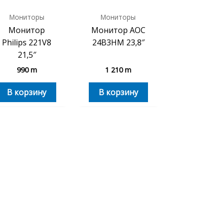
Мониторы
Мониторы
Монитор
Монитор AOC
Philips 221V8
24B3HM 23,8″
21,5″
990
m
1 210
m
В корзину
В корзину