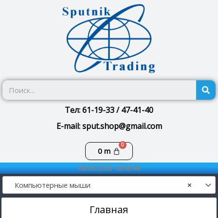
Перейти
к
содержимому
П
Тел: 61-19-33 / 47-41-40
E-mail: sput.shop@gmail.com
Корзина
0
m
08.08.2026 18:08:46
Компьютерные мыши
×
Главная