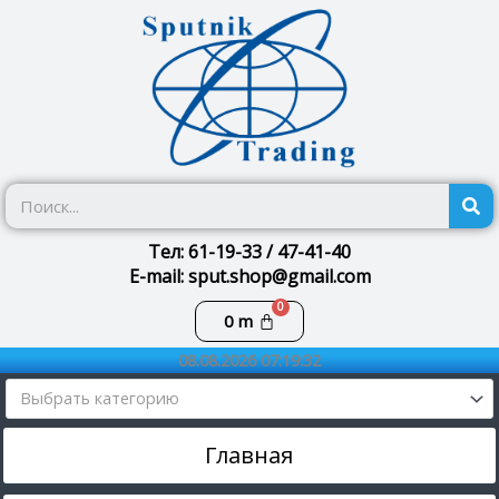
Перейти
к
содержимому
П
Тел: 61-19-33 / 47-41-40
E-mail: sput.shop@gmail.com
Корзина
0
m
08.08.2026 07:19:32
Выбрать категорию
Главная