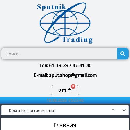
Перейти
к
содержимому
П
Тел: 61-19-33 / 47-41-40
E-mail: sput.shop@gmail.com
Корзина
0
m
10.08.2026 10:23:42
Компьютерные мыши
×
Главная