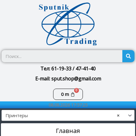
Перейти
к
содержимому
П
Тел: 61-19-33 / 47-41-40
E-mail: sput.shop@gmail.com
Корзина
0
m
08.08.2026 17:57:25
Принтеры
×
Главная