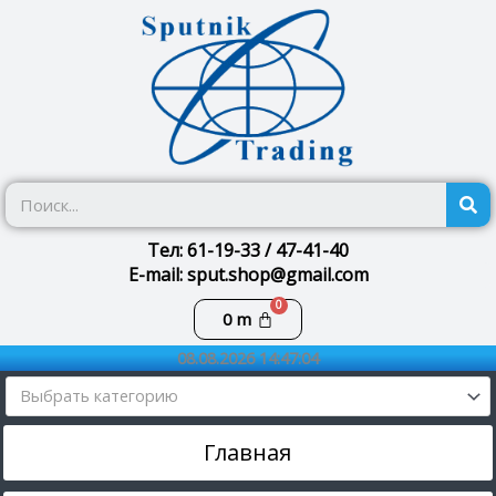
Перейти
к
содержимому
П
Тел: 61-19-33 / 47-41-40
E-mail: sput.shop@gmail.com
Корзина
0
m
08.08.2026 14:47:04
Выбрать категорию
Главная