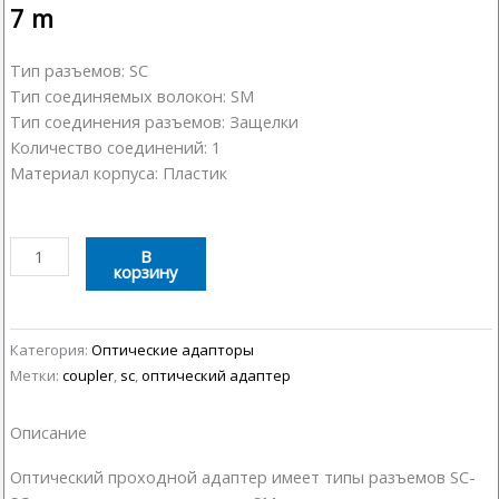
7
m
Тип разъемов: SC
Тип соединяемых волокон: SM
Тип соединения разъемов: Защелки
Количество соединений: 1
Материал корпуса: Пластик
Количество
В
корзину
товара
Оптический
адаптер
SC
Категория:
Оптические адапторы
(Coupler)
Метки:
coupler
,
sc
,
оптический адаптер
Описание
Оптический проходной адаптер имеет типы разъемов SC-