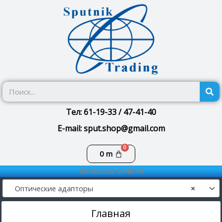
Перейти
к
содержимому
П
Тел: 61-19-33 / 47-41-40
E-mail: sput.shop@gmail.com
Корзина
0
m
08.08.2026 09:46:14
Оптические адапторы
×
Главная