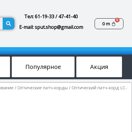
Тел: 61-19-33 / 47-41-40
Поиск
Корзин
0
m
E-mail: sput.shop@gmail.com
Популярное
Акция
ование
/
Оптические патч-корды
/ Оптический патч-корд LC-