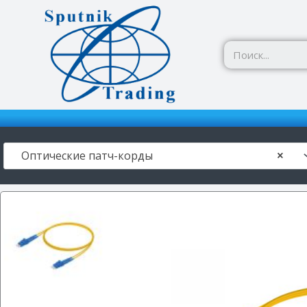
Перейти
к
содержимому
Оптические патч-корды
×