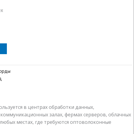
ex
корды
д
ользуется в центрах обработки данных,
екоммуникационных залах, фермах серверов, облачных
в любых местах, где требуются оптоволоконные