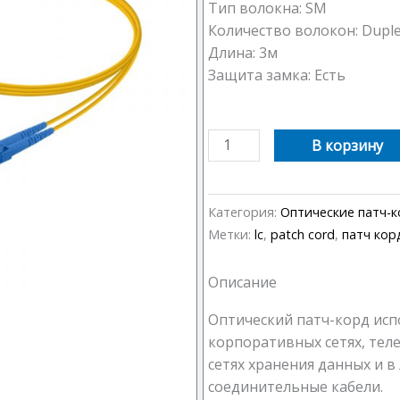
Тип волокна: SM
Количество волокон: Dupl
Длина: 3м
Защита замка: Есть
Количество
В корзину
товара
Оптический
патч-
Категория:
Оптические патч-
корд
Метки:
lc
,
patch cord
,
патч кор
LC-
LC
Описание
10м
Оптический патч-корд исп
корпоративных сетях, тел
сетях хранения данных и 
соединительные кабели.