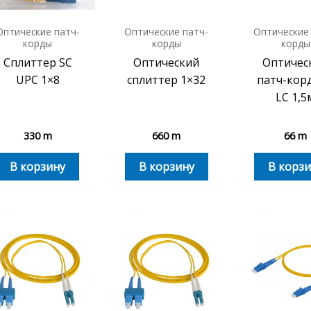
Оптические патч-
Оптические патч-
Оптические
корды
корды
корды
Сплиттер SC
Оптический
Оптичес
UPC 1×8
сплиттер 1×32
патч-корд
LC 1,5
330
m
660
m
66
m
В корзину
В корзину
В корзи