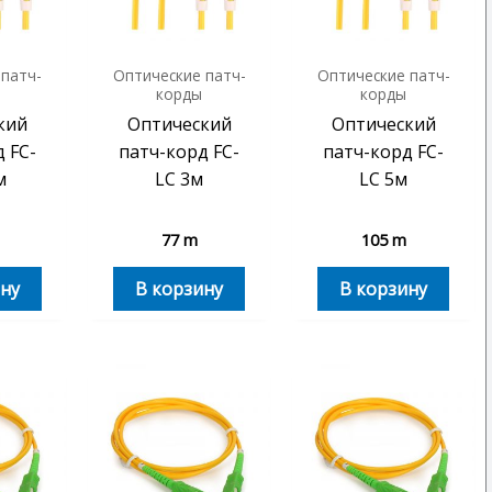
 патч-
Оптические патч-
Оптические патч-
корды
корды
кий
Оптический
Оптический
 FC-
патч-корд FC-
патч-корд FC-
м
LC 3м
LC 5м
77
m
105
m
ну
В корзину
В корзину