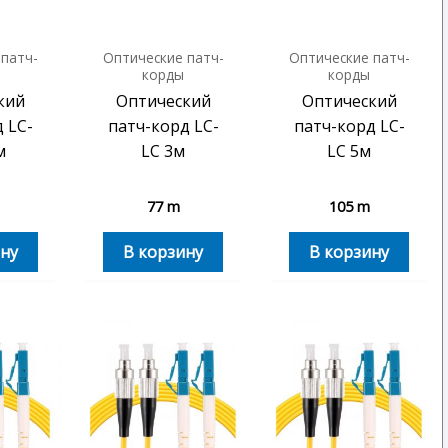
 патч-
Оптические патч-
Оптические патч-
корды
корды
кий
Оптический
Оптический
 LC-
патч-корд LC-
патч-корд LC-
м
LC 3м
LC 5м
77
m
105
m
ну
В корзину
В корзину