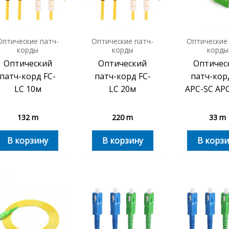
Оптические патч-
Оптические патч-
Оптические
корды
корды
корды
Оптический
Оптический
Оптичес
патч-корд FC-
патч-корд FC-
патч-кор
LC 10м
LC 20м
APC-SC APC
132
m
220
m
33
m
В корзину
В корзину
В корзи