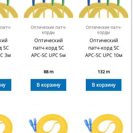
 патч-
Оптические патч-
Оптические патч-
корды
корды
кий
Оптический
Оптический
д SC
патч-корд SC
патч-корд SC
C 3м
APC-SC UPC 5м
APC-SC UPC 10м
88
m
132
m
ну
В корзину
В корзину