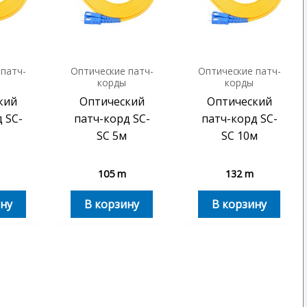
 патч-
Оптические патч-
Оптические патч-
корды
корды
кий
Оптический
Оптический
 SC-
патч-корд SC-
патч-корд SC-
SC 5м
SC 10м
105
m
132
m
ну
В корзину
В корзину