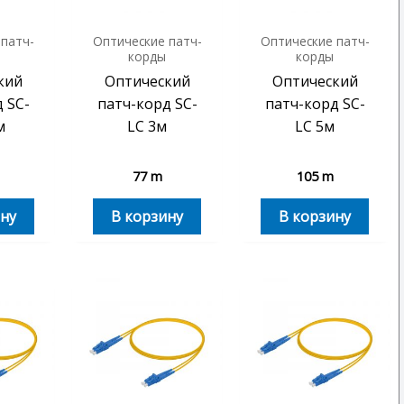
 патч-
Оптические патч-
Оптические патч-
корды
корды
кий
Оптический
Оптический
 SC-
патч-корд SC-
патч-корд SC-
м
LC 3м
LC 5м
77
m
105
m
ну
В корзину
В корзину