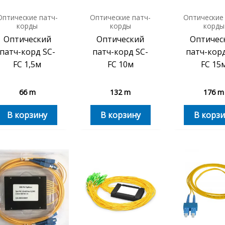
Оптические патч-
Оптические патч-
Оптические
корды
корды
корды
Оптический
Оптический
Оптичес
патч-корд SC-
патч-корд SC-
патч-корд
FC 1,5м
FC 10м
FC 15
66
m
132
m
176
m
В корзину
В корзину
В корзи