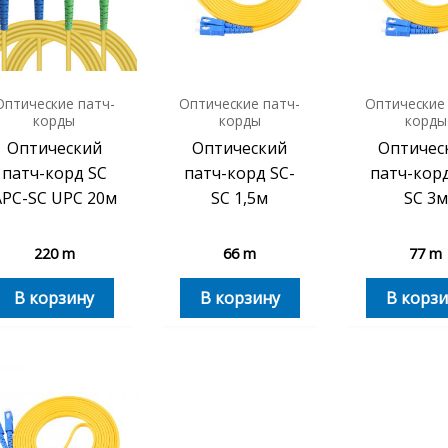
Оптические патч-
Оптические патч-
Оптические
корды
корды
корды
Оптический
Оптический
Оптичес
патч-корд SC
патч-корд SC-
патч-корд
APC-SC UPC 20м
SC 1,5м
SC 3м
220
m
66
m
77
m
В корзину
В корзину
В корзи