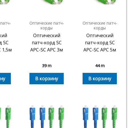
 патч-
Оптические патч-
Оптические патч-
корды
корды
кий
Оптический
Оптический
д SC
патч-корд SC
патч-корд SC
 1,5м
APC-SC APC 3м
APC-SC APC 5м
39
m
44
m
ну
В корзину
В корзину