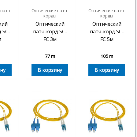
 патч-
Оптические патч-
Оптические патч-
корды
корды
кий
Оптический
Оптический
 SC-
патч-корд SC-
патч-корд SC-
м
FC 3м
FC 5м
77
m
105
m
ну
В корзину
В корзину