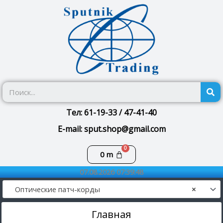
Перейти
к
содержимому
П
Тел: 61-19-33 / 47-41-40
E-mail: sput.shop@gmail.com
Корзина
0
m
07.08.2026 07:39:48
Оптические патч-корды
×
Главная