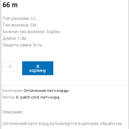
66
m
Тип разъема: LC
Тип волокна: SM
Количество волокон: Duplex
Длина: 1,5м
Защита замка: Есть
Количество
В
корзину
товара
Оптический
патч-
корд
Категория:
Оптические патч-корды
LC-
Метки:
lc
,
patch cord
,
патч корд
LC
1,5м
Описание
Оптический патч-корд используется в центрах обработки