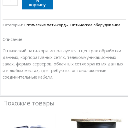
В
корзину
товара
Оптический
патч-
корд
Категории:
Оптические патч-корды
,
Оптическое оборудование
SC-
FC
Описание
10м
Оптический патч-корд используется в центрах обработки
данных, корпоративных сетях, телекоммуникационных
залах, фермах серверов, облачных сетях хранения данных
и в любых местах, где требуются оптоволоконные
соединительные кабели.
Похожие товары