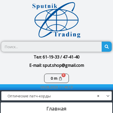
Перейти
к
содержимому
П
Тел: 61-19-33 / 47-41-40
E-mail: sput.shop@gmail.com
Корзина
0
m
09.08.2026 11:46:13
Оптические патч-корды
×
Главная