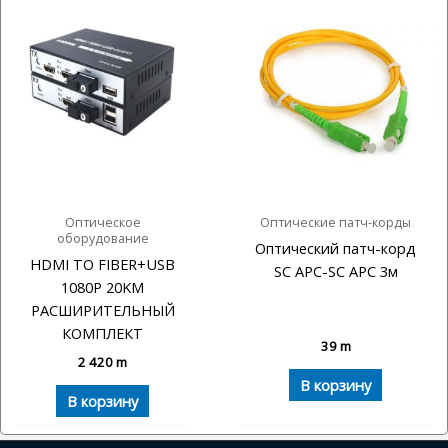
Оптическое
Оптические патч-корды
оборудование
Оптический патч-корд
HDMI TO FIBER+USB
SC APC-SC APC 3м
1080P 20KM
РАСШИРИТЕЛЬНЫЙ
КОМПЛЕКТ
39
m
2 420
m
В корзину
В корзину