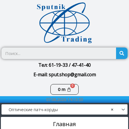
Перейти
к
содержимому
П
Тел: 61-19-33 / 47-41-40
E-mail: sput.shop@gmail.com
Корзина
0
m
07.08.2026 14:13:53
Оптические патч-корды
×
Главная