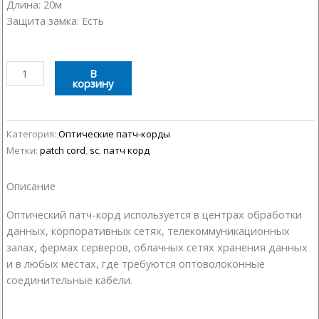
Длина: 20м
Защита замка: Есть
Количество
В
корзину
товара
Оптический
патч-
корд
Категория:
Оптические патч-корды
SC-
Метки:
patch cord
,
sc
,
патч корд
SC
20м
Описание
Оптический патч-корд используется в центрах обработки
данных, корпоративных сетях, телекоммуникационных
залах, фермах серверов, облачных сетях хранения данных
и в любых местах, где требуются оптоволоконные
соединительные кабели.