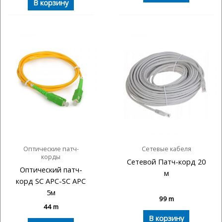
В корзину
Оптические патч-
Сетевые кабеля
корды
Сетевой Патч-корд 20
Оптический патч-
м
корд SC APC-SC APC
5м
99
m
44
m
В корзину