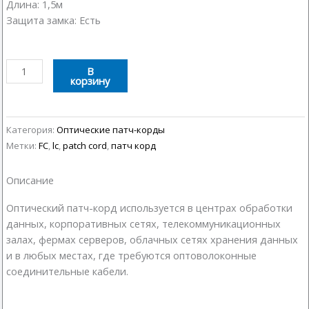
Длина: 1,5м
Защита замка: Есть
Количество
В
корзину
товара
Оптический
патч-
корд
Категория:
Оптические патч-корды
FC-
Метки:
FC
,
lc
,
patch cord
,
патч корд
LC
1,5м
Описание
Оптический патч-корд используется в центрах обработки
данных, корпоративных сетях, телекоммуникационных
залах, фермах серверов, облачных сетях хранения данных
и в любых местах, где требуются оптоволоконные
соединительные кабели.