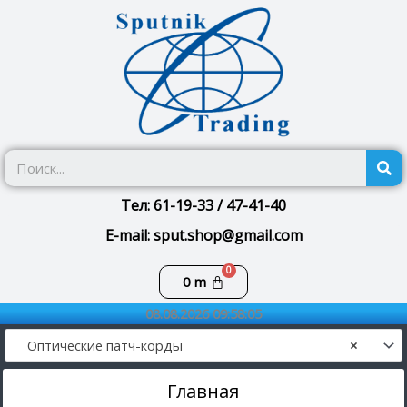
Перейти
к
содержимому
П
Тел: 61-19-33 / 47-41-40
E-mail: sput.shop@gmail.com
Корзина
0
m
08.08.2026 09:58:05
Оптические патч-корды
×
Главная