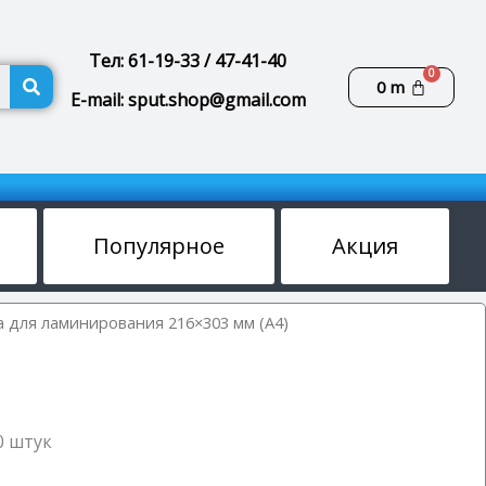
Тел: 61-19-33 / 47-41-40
Поиск
Корзин
0
m
E-mail: sput.shop@gmail.com
Популярное
Акция
а для ламинирования 216×303 мм (А4)
0 штук