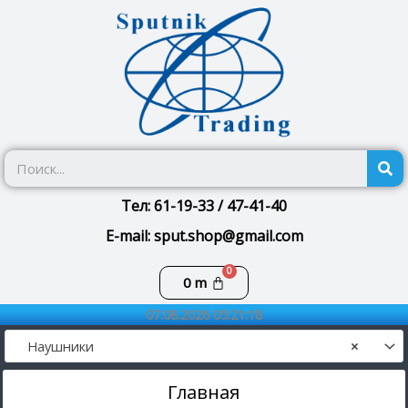
Перейти
к
содержимому
П
Тел: 61-19-33 / 47-41-40
E-mail: sput.shop@gmail.com
Корзина
0
m
07.08.2026 05:21:18
Наушники
×
Главная