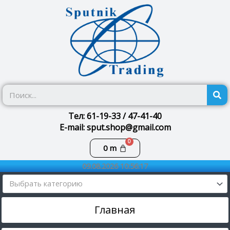
Перейти
к
содержимому
П
Тел: 61-19-33 / 47-41-40
E-mail: sput.shop@gmail.com
Корзина
0
m
09.08.2026 10:56:18
Выбрать категорию
Главная