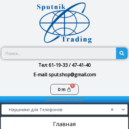
Перейти
к
содержимому
П
Тел: 61-19-33 / 47-41-40
E-mail: sput.shop@gmail.com
Корзина
0
m
06.08.2026 13:58:49
Наушники для Телефонов
×
Главная