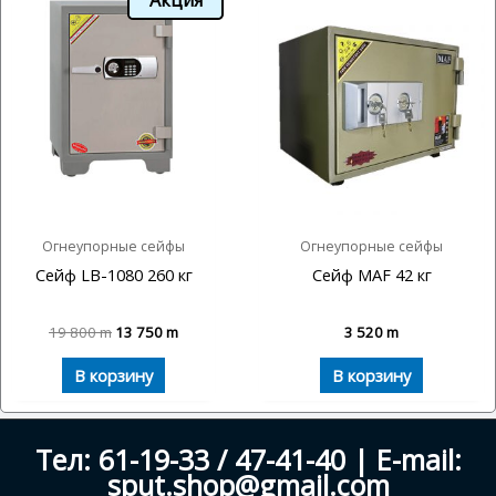
Огнеупорные сейфы
Огнеупорные сейфы
Сейф LB-1080 260 кг
Сейф MAF 42 кг
19 800
m
13 750
m
3 520
m
В корзину
В корзину
Тел: 61-19-33 / 47-41-40 | E-mail:
sput.shop@gmail.com