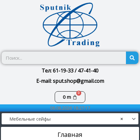
Перейти
к
содержимому
П
Тел: 61-19-33 / 47-41-40
E-mail: sput.shop@gmail.com
Корзина
0
m
06.08.2026 18:27:17
Мебельные сейфы
×
Главная