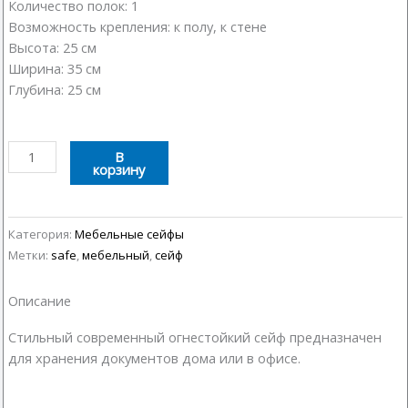
Количество полок: 1
Возможность крепления: к полу, к стене
Высота: 25 см
Ширина: 35 см
Глубина: 25 см
Количество
В
корзину
товара
Сейф
мебельный
25E
Категория:
Мебельные сейфы
E-
Метки:
safe
,
мебельный
,
сейф
3#
Описание
Стильный современный огнестойкий сейф предназначен
для хранения документов дома или в офисе.