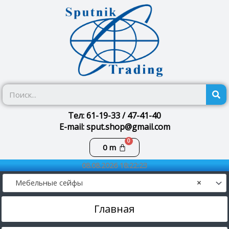
Перейти
к
содержимому
П
Тел: 61-19-33 / 47-41-40
E-mail: sput.shop@gmail.com
Корзина
0
m
08.08.2026 18:22:23
Мебельные сейфы
×
Главная