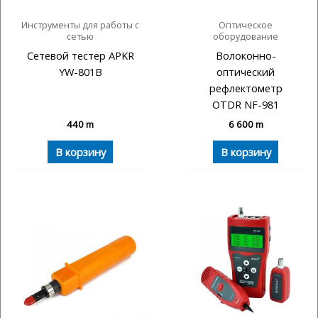
Инструменты для работы с
Оптическое
сетью
оборудование
Сетевой тестер APKR
Волоконно-
YW-801B
оптический
рефлектометр
OTDR NF-981
440
m
6 600
m
В корзину
В корзину