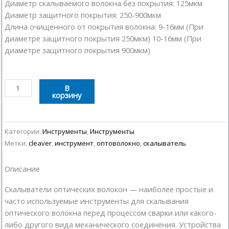
Диаметр скалываемого волокна без покрытия: 125мкм
Диаметр защитного покрытия: 250-900мкм
Длина очищенного от покрытия волокна: 9-16мм (При
диаметре защитного покрытия 250мкм) 10-16мм (При
диаметре защитного покрытия 900мкм)
Количество
В
корзину
товара
Скалыватель
оптического
волокна
Категории:
Инструменты
,
Инструменты
Метки:
cleaver
,
инструмент
,
оптоволокно
,
скалыватель
Описание
Cкалыватели оптических волокон — наиболее простые и
часто используемые инструменты для скалывания
оптического волокна перед процессом сварки или какого-
либо другого вида механического соединения. Устройства