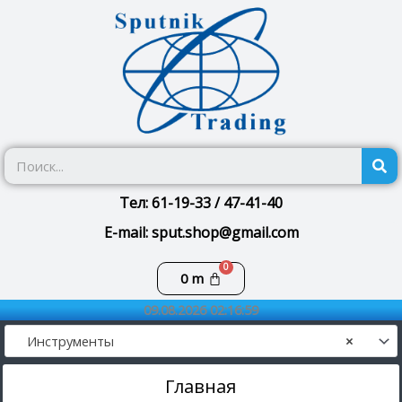
Перейти
к
содержимому
П
Тел: 61-19-33 / 47-41-40
E-mail: sput.shop@gmail.com
Корзина
0
m
09.08.2026 02:16:59
Инструменты
×
Главная