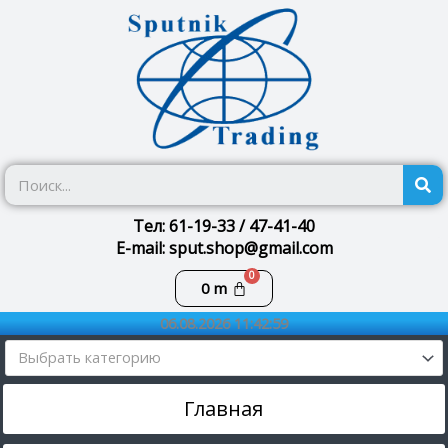
Перейти
к
содержимому
П
Тел: 61-19-33 / 47-41-40
E-mail: sput.shop@gmail.com
Корзина
0
m
06.08.2026 11:42:59
Выбрать категорию
Главная