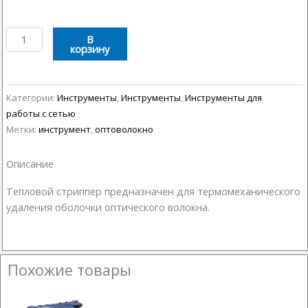
Количество
В
корзину
товара
Тепловой
стриппер
для
Категории:
Инструменты
,
Инструменты
,
Инструменты для
оптоволоконных
работы с сетью
кабелей
Метки:
инструмент
,
оптоволокно
Описание
Тепловой стриппер предназначен для термомеханического
удаления оболочки оптического волокна.
Похожие товары