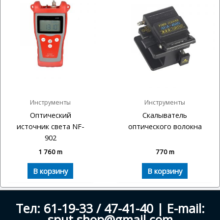
Инструменты
Инструменты
Оптический
Скалыватель
источник света NF-
оптического волокна
902
1 760
m
770
m
В корзину
В корзину
Тел: 61-19-33 / 47-41-40 | E-mail:
sput.shop@gmail.com