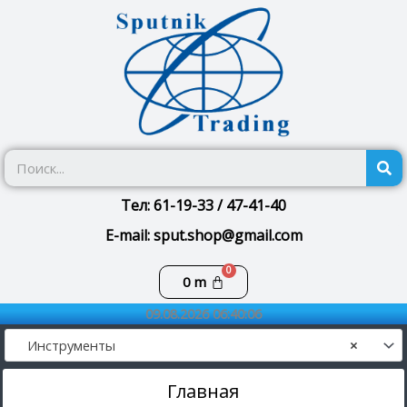
Перейти
к
содержимому
П
Тел: 61-19-33 / 47-41-40
E-mail: sput.shop@gmail.com
Корзина
0
m
09.08.2026 06:40:06
Инструменты
×
Главная