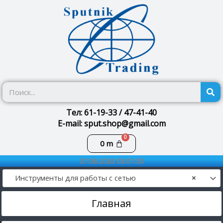
Перейти
к
содержимому
П
Тел: 61-19-33 / 47-41-40
E-mail: sput.shop@gmail.com
Корзина
0
m
07.08.2026 03:01:50
Инструменты для работы с сетью
×
Главная