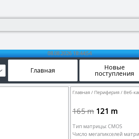
08.08.2026 18:44:55
Новые
Главная
поступления
Главная
/
Периферия
/
Веб-к
165
m
121
m
Тип матрицы: CMOS
Число мегапикселей матри