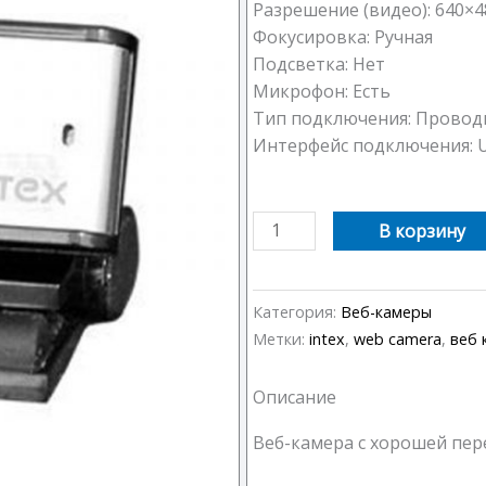
Разрешение (видео): 640×4
Фокусировка: Ручная
Подсветка: Нет
Микрофон: Есть
Тип подключения: Провод
Интерфейс подключения: U
Количество
В корзину
товара
Веб-
камера
Категория:
Веб-камеры
INTEX
Метки:
intex
,
web camera
,
веб 
IT-
N311WC
Описание
Allak
Веб-камера с хорошей пе