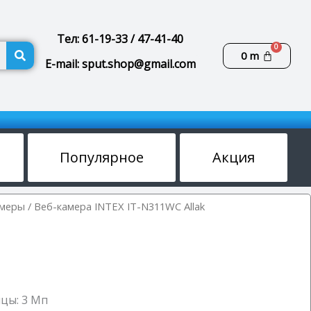
Тел: 61-19-33 / 47-41-40
Поиск
Корзин
0
m
E-mail: sput.shop@gmail.com
Популярное
Акция
амеры
/ Веб-камера INTEX IT-N311WC Allak
цы: 3 Мп