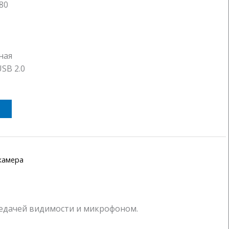
80
ная
SB 2.0
камера
редачей видимости и микрофоном.