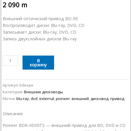
2 090
m
Внешний оптический привод BD-RE
Воспроизводит диски: Blu-ray, DVD, CD
Записывает диски: Blu-ray, DVD, CD
Запись двухслойных дисков Blu-ray
Количество
В
корзину
товара
Внешний
дисковод
Pioneer
Артикул:
bdexpe
BDR-
Категория:
Внешние дисководы
XD05TS
Метки:
blu-ray
,
dvd
,
external
,
pioneer
,
внешний
,
дисковод
,
привод
Описание
Pioneer BDR-XD05TS — внешний привод для BD, DVD и CD