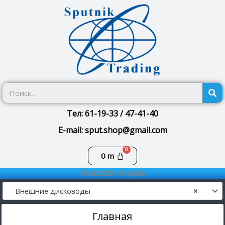
Перейти
к
содержимому
П
Тел: 61-19-33 / 47-41-40
E-mail: sput.shop@gmail.com
Корзина
0
m
09.08.2026 10:43:33
Внешние дисководы
×
Главная