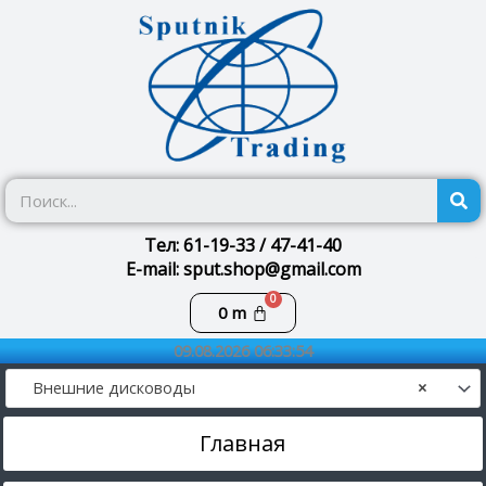
Перейти
к
содержимому
П
Тел: 61-19-33 / 47-41-40
E-mail: sput.shop@gmail.com
Корзина
0
m
09.08.2026 06:33:55
Внешние дисководы
×
Главная