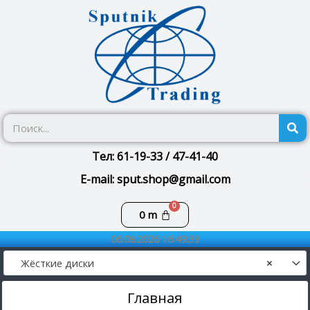
Перейти
к
содержимому
П
Тел: 61-19-33 / 47-41-40
E-mail: sput.shop@gmail.com
Корзина
0
m
06.08.2026 16:49:39
Жёсткие диски
×
Главная