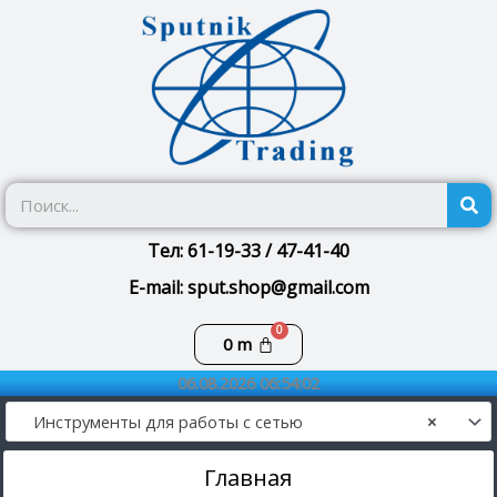
Перейти
к
содержимому
П
Тел: 61-19-33 / 47-41-40
E-mail: sput.shop@gmail.com
Корзина
0
m
06.08.2026 06:54:02
Инструменты для работы с сетью
×
Главная