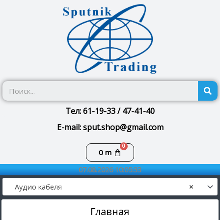
Перейти
к
содержимому
П
Тел: 61-19-33 / 47-41-40
E-mail: sput.shop@gmail.com
Корзина
0
m
07.08.2026 10:05:33
Аудио кабеля
×
Главная