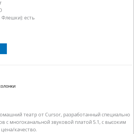
т
D
 Флешки): есть
колонки
машний театр от Cursor, разработанный специально
в с многоканальной звуковой платой 5.1, с высоким
цена/качество.