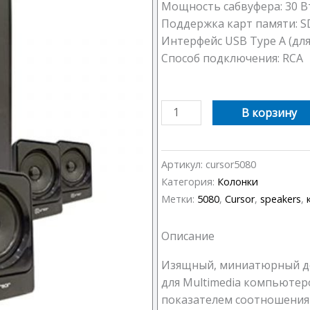
Мощность сабвуфера: 30 В
Поддержка карт памяти: S
Интерфейс USB Type A (для
Способ подключения: RCA
Количество
В корзину
товара
Колонки
5.1
Артикул:
cursor5080
Cursor
Категория:
Колонки
HT-
Метки:
5080
,
Cursor
,
speakers
,
5080
Описание
Изящный, миниатюрный до
для Multimedia компьютеро
показателем соотношения 