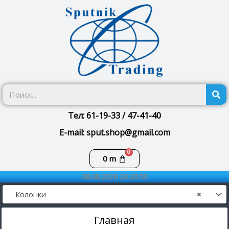
Перейти
к
содержимому
П
Тел: 61-19-33 / 47-41-40
E-mail: sput.shop@gmail.com
Корзина
0
m
08.08.2026 20:20:50
Колонки
×
Главная