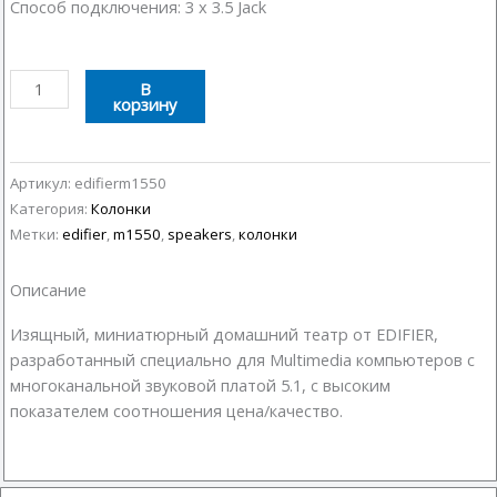
Способ подключения: 3 x 3.5 Jack
Количество
В
корзину
товара
Колонки
5.1
Edifier
Артикул:
edifierm1550
M1550
Категория:
Колонки
Метки:
edifier
,
m1550
,
speakers
,
колонки
Описание
Изящный, миниатюрный домашний театр от EDIFIER,
разработанный специально для Multimedia компьютеров с
многоканальной звуковой платой 5.1, с высоким
показателем соотношения цена/качество.