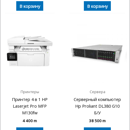
В корзину
В корзину
Принтеры
Сервера
Принтер 4 в 1 HP
Серверный компьютер
Laserjet Pro MFP
Hp Proliant DL380 G10
M130fw
Б/У
4 400
m
38 500
m