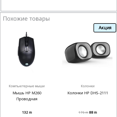
Похожие товары
Акция
Компьютерные мыши
Колонки
Мышь HP M260
Колонки HP DHS-2111
Проводная
132
m
176
m
88
m