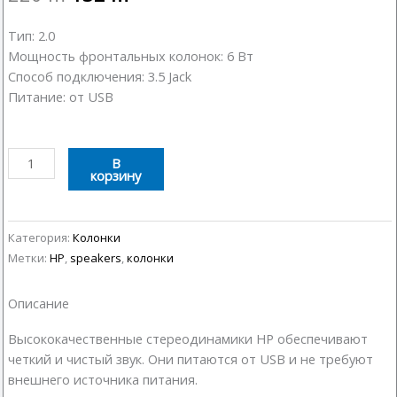
Тип: 2.0
Мощность фронтальных колонок: 6 Вт
Способ подключения: 3.5 Jack
Питание: от USB
Количество
В
корзину
товара
Колонки
HP
DHE-
Категория:
Колонки
6000
Метки:
HP
,
speakers
,
колонки
Описание
Высококачественные стереодинамики HP обеспечивают
четкий и чистый звук. Они питаются от USB и не требуют
внешнего источника питания.