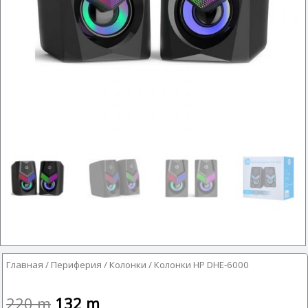
Главная
/
Периферия
/
Колонки
/ Колонки HP DHE-6000
220
m
132
m