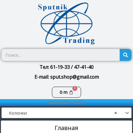
Перейти
к
содержимому
П
Тел: 61-19-33 / 47-41-40
E-mail: sput.shop@gmail.com
Корзина
0
m
08.08.2026 14:35:01
Колонки
×
Главная