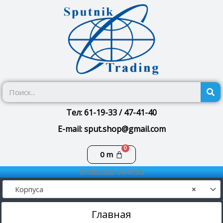
Перейти
к
содержимому
П
Тел: 61-19-33 / 47-41-40
E-mail: sput.shop@gmail.com
Корзина
0
m
07.08.2026 04:41:35
Корпуса
×
Главная