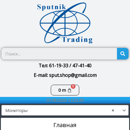
Перейти
к
содержимому
П
Тел: 61-19-33 / 47-41-40
E-mail: sput.shop@gmail.com
Корзина
0
m
07.08.2026 12:22:30
Мониторы
×
Главная